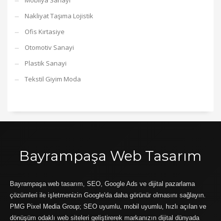
Mobilya Sanayi
Nakliyat Taşıma Lojistik
Ofis Kırtasiye
Otomotiv Sanayi
Plastik Sanayi
Tekstil Giyim Moda
Bayrampaşa Web Tasarım
Bayrampaşa web tasarım, SEO, Google Ads ve dijital pazarlama
çözümleri ile işletmenizin Google'da daha görünür olmasını sağlayın.
PMG Pixel Media Group; SEO uyumlu, mobil uyumlu, hızlı açılan ve
dönüşüm odaklı web siteleri geliştirerek markanızın dijital dünyada