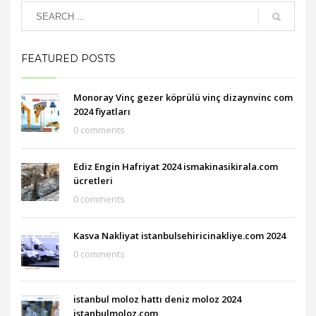
FEATURED POSTS
Monoray Vinç gezer köprülü vinç dizaynvinc com
2024 fiyatları
0 comments
Ediz Engin Hafriyat 2024 ismakinasikirala.com
ücretleri
0 comments
Kasva Nakliyat istanbulsehiricinakliye.com 2024
0 comments
istanbul moloz hattı deniz moloz 2024
istanbulmoloz.com