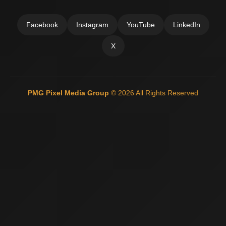
Facebook
Instagram
YouTube
LinkedIn
X
PMG Pixel Media Group
© 2026 All Rights Reserved
Güneş Enerji Artvin
Mermer Silim Mermer silme Mermer cila Mermer
parlatma
Çatı Ustası Çatı tamir Aktarma Onarım
İkinci El Eşya
Alanyer
Otomatik Kepenk Servisi
Çatı İzolasyon
Web Siteci
Web
Tasarım
İstanbul Çatı Ustası
Kiralık Mini iş Makinaları
Çatı ustası
Çatı İzolasyon
Mermer Silimi Mermer silme Mermer Parlatma
Taş
Fırın ustası - Kara Fırın Ustası
Temizlik şirketi
Çatı ustası İstanbul
İnternet Reklam Google Ads Usmanı
Beton Silimi Beton silme
Parlatma
Demir Doğrama
Web Tasarım
Çatı Ustası Çatı İzolasyon
Esenyurt Kepenk
Monoray Vinç pergel vinç tavan vinci
Çatı ustası
Şehir içi nakliye
Bursa oto kiralama Rent A car
Plastik enjeksiyon
makineleri
Mermer Silimi Mermer silme Parlatma
Kara fırın yapım