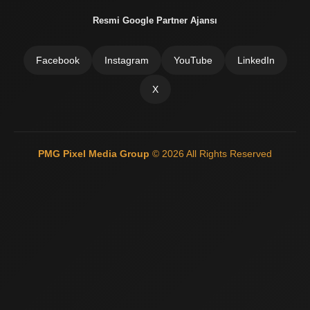
Resmi Google Partner Ajansı
Facebook
Instagram
YouTube
LinkedIn
X
PMG Pixel Media Group
© 2026 All Rights Reserved
Güneş Enerji Artvin
Mermer Silim Mermer silme Mermer cila Mermer
parlatma
Çatı Ustası Çatı tamir Aktarma Onarım
İkinci El Eşya
Alanyer
Otomatik Kepenk Servisi
Çatı İzolasyon
Web Siteci
Web
Tasarım
İstanbul Çatı Ustası
Kiralık Mini iş Makinaları
Çatı ustası
Çatı İzolasyon
Mermer Silimi Mermer silme Mermer Parlatma
Taş
Fırın ustası - Kara Fırın Ustası
Temizlik şirketi
Çatı ustası İstanbul
İnternet Reklam Google Ads Usmanı
Beton Silimi Beton silme
Parlatma
Demir Doğrama
Web Tasarım
Çatı Ustası Çatı İzolasyon
Esenyurt Kepenk
Monoray Vinç pergel vinç tavan vinci
Çatı ustası