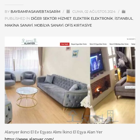
BY
BAYRAMPASAWEBTASARIM
/
CUMA, 02 AĞUSTOS 2024
/
PUBLISHED IN
DIĞER SEKTÖR HIZMET
,
ELEKTRIK ELEKTRONIK
,
ISTANBUL
,
MAKINA SANAYI
,
MOBILYA SANAYI
,
OFIS KIRTASIYE
Alanyer ikinci El Ev Eşyası Alımı İkinci El Eşya Alan Yer
https://www.alanyer.com/