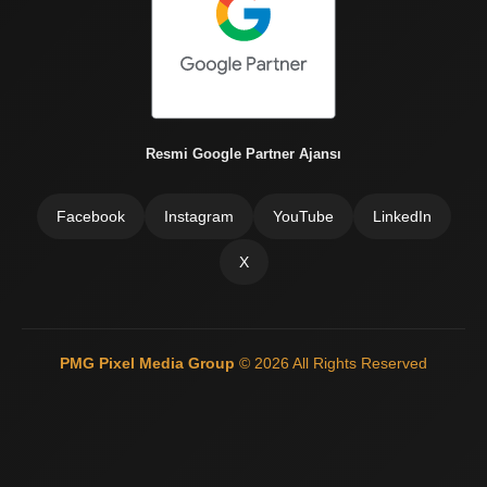
Resmi Google Partner Ajansı
Facebook
Instagram
YouTube
LinkedIn
X
PMG Pixel Media Group
© 2026 All Rights Reserved
Güneş Enerji Artvin
Mermer Silim Mermer silme Mermer cila Mermer
parlatma
Çatı Ustası Çatı tamir Aktarma Onarım
İkinci El Eşya
Alanyer
Otomatik Kepenk Servisi
Çatı İzolasyon
Web Siteci
Web
Tasarım
İstanbul Çatı Ustası
Kiralık Mini iş Makinaları
Çatı ustası