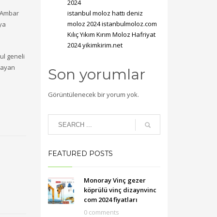
2024
l Ambar
istanbul moloz hattı deniz
moloz 2024 istanbulmoloz.com
ya
Kılıç Yıkım Kırım Moloz Hafriyat
2024 yikimkirim.net
ul geneli
lmayan
Son yorumlar
Görüntülenecek bir yorum yok.
FEATURED POSTS
Monoray Vinç gezer
köprülü vinç dizaynvinc
com 2024 fiyatları
0 comments