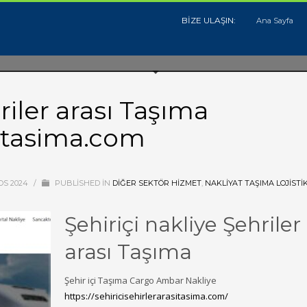
BİZE ULAŞIN:
Ana Sayfa
riler arası Taşıma
sitasima.com
OS 2024
/
PUBLISHED IN
DIĞER SEKTÖR HIZMET
,
NAKLIYAT TAŞIMA LOJISTI
Şehiriçi nakliye Şehriler
arası Taşıma
Şehir içi Taşıma Cargo Ambar Nakliye
https://sehiricisehirlerarasitasima.com/