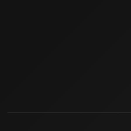
Güneş Enerji Artvin
Mermer Silim Mermer silme Mermer cila Mermer par