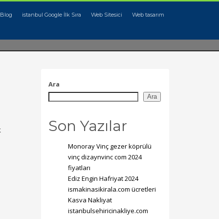
Blog
istanbul Google İlk Sıra
Web Sitesici
Web tasarım
Ara
Ara
Son Yazılar
K
Monoray Vinç gezer köprülü
vinç dizaynvinc com 2024
fiyatları
Ediz Engin Hafriyat 2024
ismakinasikirala.com ücretleri
Kasva Nakliyat
istanbulsehiricinakliye.com