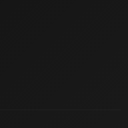
 Kepenk Servisi
Çatı İzolasyon
Web Siteci
Web Tasarım
İstanbul Çatı