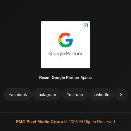
Resmi Google Partner Ajansı
Facebook
Instagram
YouTube
LinkedIn
X
PMG Pixel Media Group
© 2026 All Rights Reserved
latma
Çatı Ustası Çatı tamir Aktarma Onarım
İkinci El Eşya Alanyer
Otomatik