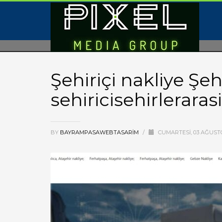
Şehiriçi nakliye Şeh
sehiricisehirlerara
BY
BAYRAMPASAWEBTASARIM
/
CUMARTESI, 03 AĞUST