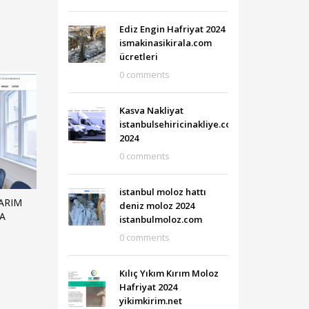
Ediz Engin Hafriyat 2024
ismakinasikirala.com
ücretleri
0 comments
Kasva Nakliyat
istanbulsehiricinakliye.com
2024
0 comments
istanbul moloz hattı
ARIM
deniz moloz 2024
IA
istanbulmoloz.com
0 comments
Kılıç Yıkım Kırım Moloz
Hafriyat 2024
yikimkirim.net