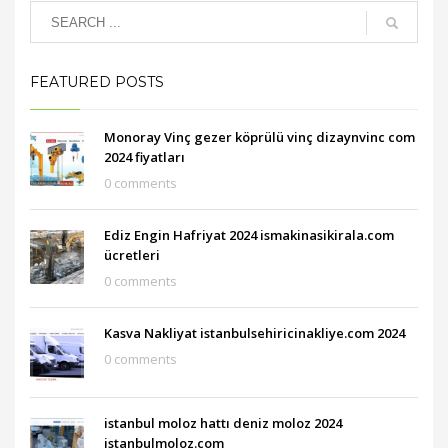
FEATURED POSTS
Monoray Vinç gezer köprülü vinç dizaynvinc com
2024 fiyatları
0 comments
Ediz Engin Hafriyat 2024 ismakinasikirala.com
ücretleri
0 comments
Kasva Nakliyat istanbulsehiricinakliye.com 2024
0 comments
istanbul moloz hattı deniz moloz 2024
istanbulmoloz.com