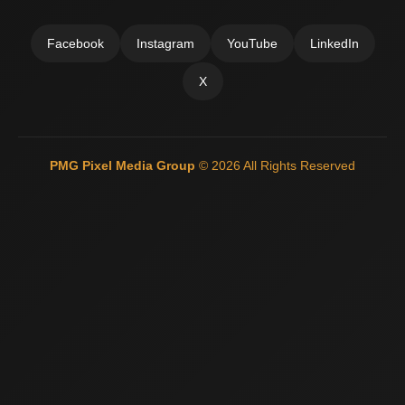
Facebook
Instagram
YouTube
LinkedIn
X
PMG Pixel Media Group
© 2026 All Rights Reserved
Güneş Enerji Artvin
Mermer Silim Mermer silme Mermer cila Mermer
parlatma
Çatı Ustası Çatı tamir Aktarma Onarım
İkinci El Eşya
Alanyer
Otomatik Kepenk Servisi
Çatı İzolasyon
Web Siteci
Web
Tasarım
İstanbul Çatı Ustası
Kiralık Mini iş Makinaları
Çatı ustası
Çatı İzolasyon
Mermer Silimi Mermer silme Mermer Parlatma
Taş
Fırın ustası - Kara Fırın Ustası
Temizlik şirketi
Çatı ustası İstanbul
İnternet Reklam Google Ads Usmanı
Beton Silimi Beton silme
Parlatma
Demir Doğrama
Web Tasarım
Çatı Ustası Çatı İzolasyon
Esenyurt Kepenk
Monoray Vinç pergel vinç tavan vinci
Çatı ustası
Şehir içi nakliye
Bursa oto kiralama Rent A car
Plastik enjeksiyon
makineleri
Mermer Silimi Mermer silme Parlatma
Kara fırın yapım